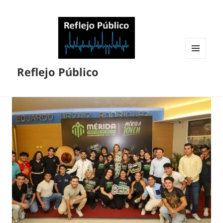
MENÚ
Reflejo Público
Y
WIDGETS