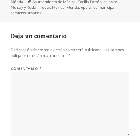
el
Etiquetas
Mérida
Ayuntamiento de Mérida
,
Cecilia Patrón
,
colonias
Mulsay y Xoclán
,
lluvias Mérida
,
Mérida
,
operativo municipal
,
servicios urbanos
Deja un comentario
Tu dirección de correo electrónico no será publicada.
Los campos
obligatorios están marcados con
*
COMENTARIO
*