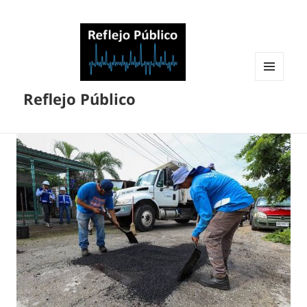
MENÚ
Reflejo Público
Y
WIDGETS