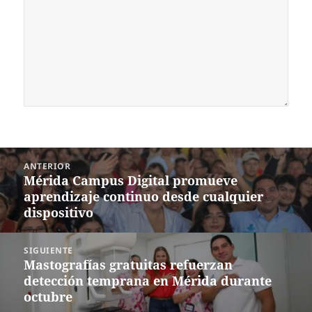
Navegación
ANTERIOR
de
Mérida Campus Digital promueve
Entrada
entradas
aprendizaje continuo desde cualquier
anterior:
dispositivo
SIGUIENTE
Mastografías gratuitas refuerzan
Siguiente
detección temprana en Mérida durante
entrada:
octubre