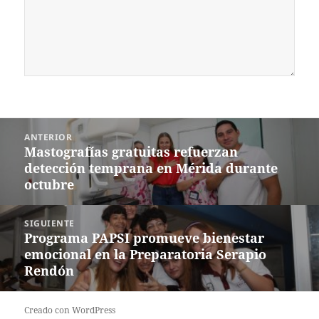
Navegación
ANTERIOR
de
Mastografías gratuitas refuerzan
Entrada
entradas
detección temprana en Mérida durante
anterior:
octubre
SIGUIENTE
Programa PAPSI promueve bienestar
Siguiente
emocional en la Preparatoria Serapio
entrada:
Rendón
Creado con WordPress