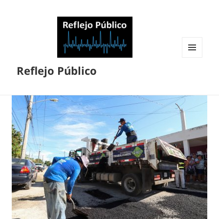
MENÚ
Reflejo Público
Y
WIDGETS