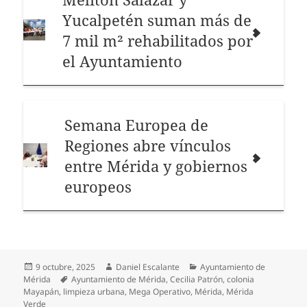
Yucalpetén suman más de
7 mil m² rehabilitados por
el Ayuntamiento
Semana Europea de
Regiones abre vínculos
entre Mérida y gobiernos
europeos
Publicado
Autor
Categorías
9 octubre, 2025
Daniel Escalante
Ayuntamiento de
el
Etiquetas
Mérida
Ayuntamiento de Mérida
,
Cecilia Patrón
,
colonia
Mayapán
,
limpieza urbana
,
Mega Operativo
,
Mérida
,
Mérida
Verde