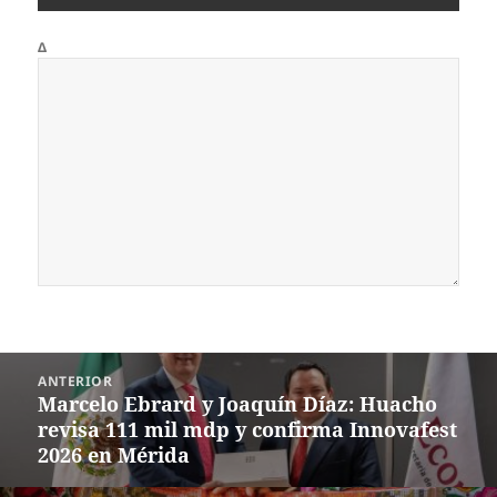
Δ
Navegación
ANTERIOR
de
Marcelo Ebrard y Joaquín Díaz: Huacho
Entrada
entradas
revisa 111 mil mdp y confirma Innovafest
anterior:
2026 en Mérida