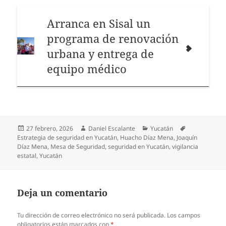
Arranca en Sisal un
programa de renovación
urbana y entrega de
equipo médico
Publicado
Autor
Categorías
Etiquetas
27 febrero, 2026
Daniel Escalante
Yucatán
el
Estrategia de seguridad en Yucatán
,
Huacho Díaz Mena
,
Joaquín
Díaz Mena
,
Mesa de Seguridad
,
seguridad en Yucatán
,
vigilancia
estatal
,
Yucatán
Deja un comentario
Tu dirección de correo electrónico no será publicada.
Los campos
obligatorios están marcados con
*