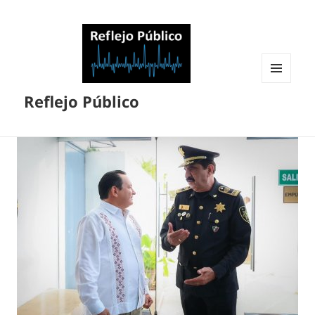
MENÚ
Reflejo Público
Y
WIDGETS