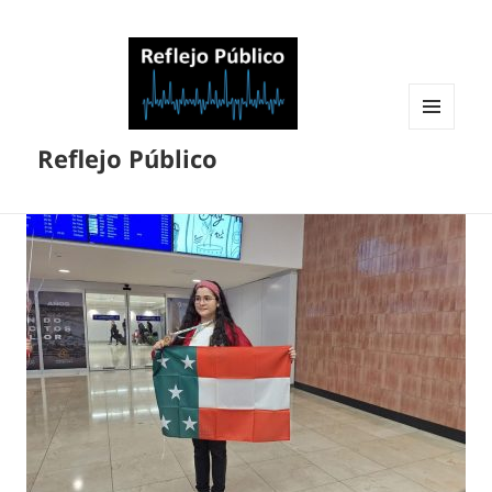
MENÚ
Reflejo Público
Y
WIDGETS