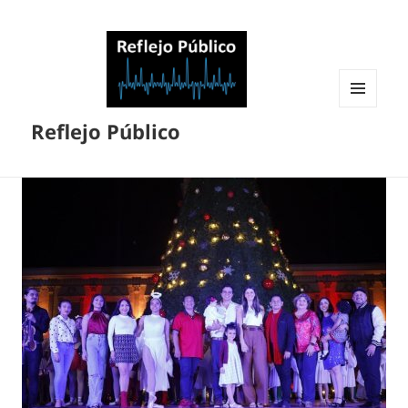
MENÚ
Reflejo Público
Y
WIDGETS