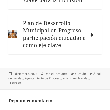
Plan de Desarrollo
Municipal en Progreso:
participación ciudadana
como eje clave
Publicado
Autor
Categorías
Etiquetas
1 diciembre, 2024
Daniel Escalante
Yucatán
Árbol
el
de navidad
,
Ayuntamiento de Progreso
,
erik rihani
,
Navidad
,
Progreso
Deja un comentario