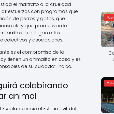
tiga el maltrato o la crueldad
blar esfuerzos con programas que
Nuev
ción de perros y gatos, que
sponsable y que promuevan la
nimalitos que llegan a los
e colectivos y asociaciones.
ante es el compromiso de la
Co
oy tienen un animalito en casa y es
nsables de su cuidado”, indicó.
guirá colabirando
Nuev
ar animal
Escalante inició el Esterimóvil, del