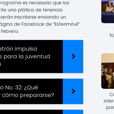
rograma es necesario que los
te una plática de tenencia
erán inscribirse enviando un
ágina de Facebook de “Esterimóvil”
 febrero.
fo
Patrón impulsa
as para la juventud
a
ío No. 32: ¿Qué
y cómo prepararse?
Ce
inte
par