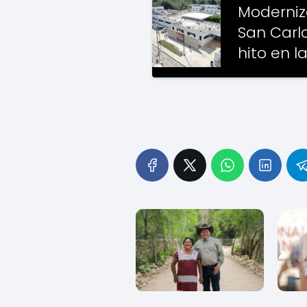
Moderniz
San Carlo
hito en l