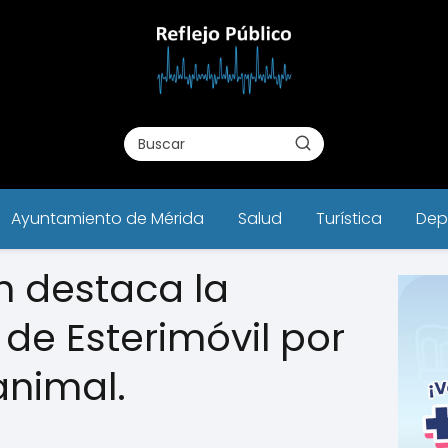
Ayuntamiento de Mérida
Salud
Turística
Dep
n destaca la
 de Esterimóvil por
animal.