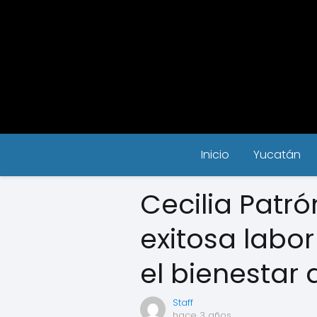
Inicio
Yucatán
Cecilia Patró
exitosa labor
el bienestar 
Staff
hace 3 años