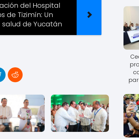
ación del Hospital
s de Tizimín: Un
a salud de Yucatán
Cec
pro
c
par