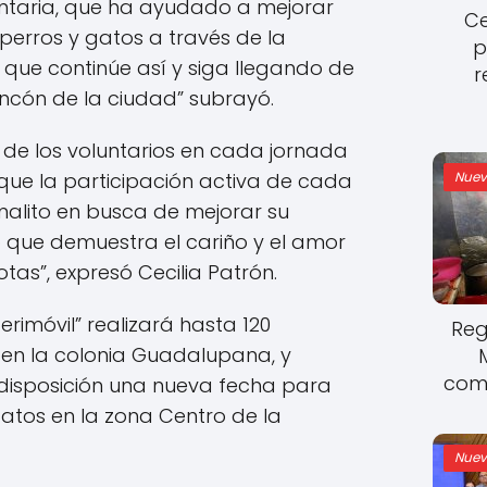
untaria, que ha ayudado a mejorar
Ce
 perros y gatos a través de la
p
s que continúe así y siga llegando de
r
ncón de la ciudad” subrayó.
o de los voluntarios en cada jornada
Nuev
al que la participación activa de cada
malito en busca de mejorar su
o que demuestra el cariño y el amor
tas”, expresó Cecilia Patrón.
erimóvil” realizará hasta 120
Reg
s en la colonia Guadalupana, y
come
disposición una nueva fecha para
gatos en la zona Centro de la
Nuev