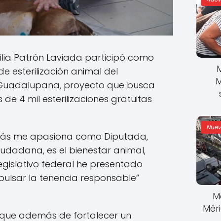
ilia Patrón Laviada participó como
de esterilización animal del
M
ia Guadalupana, proyecto que busca
de 4 mil esterilizaciones gratuitas
Nuev
más me apasiona como Diputada,
udadana, es el bienestar animal,
egislativo federal he presentado
mpulsar la tenencia responsable”
M
Mér
 que además de fortalecer un