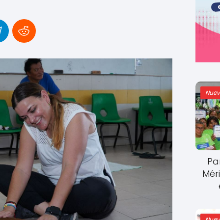
Nuev
Pa
Mér
Nuev