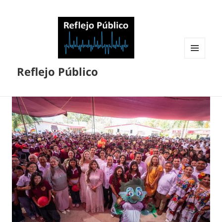
MENÚ
Reflejo Público
Y
WIDGETS