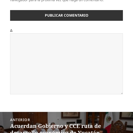
Δ
Navegación
ANTERIOR
de
Acuerdan Gobierno y CCE ruta de
Entrada
entradas
desarrollo económico de Yucatán
anterior: