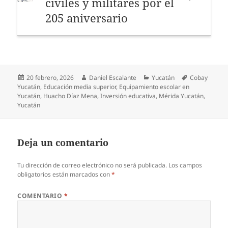
civiles y militares por el
205 aniversario
Publicado
Autor
Categorías
Etiquetas
20 febrero, 2026
Daniel Escalante
Yucatán
Cobay
el
Yucatán
,
Educación media superior
,
Equipamiento escolar en
Yucatán
,
Huacho Díaz Mena
,
Inversión educativa
,
Mérida Yucatán
,
Yucatán
Deja un comentario
Tu dirección de correo electrónico no será publicada.
Los campos
obligatorios están marcados con
*
COMENTARIO
*