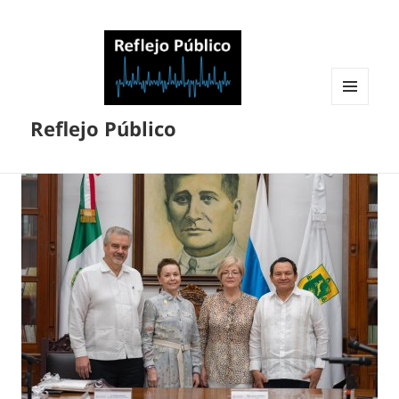
MENÚ
Reflejo Público
Y
WIDGETS