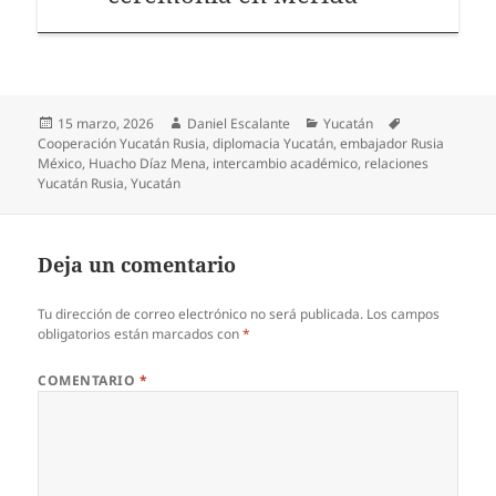
Publicado
Autor
Categorías
Etiquetas
15 marzo, 2026
Daniel Escalante
Yucatán
el
Cooperación Yucatán Rusia
,
diplomacia Yucatán
,
embajador Rusia
México
,
Huacho Díaz Mena
,
intercambio académico
,
relaciones
Yucatán Rusia
,
Yucatán
Deja un comentario
Tu dirección de correo electrónico no será publicada.
Los campos
obligatorios están marcados con
*
COMENTARIO
*