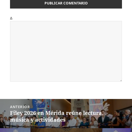
Δ
Navegación
ANTERIOR
de
Filey 2026 en Mérida reúne lectura,
Entrada
entradas
música y actividades
anterior: