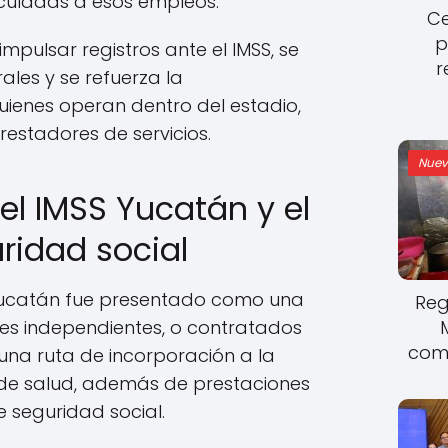
nculadas a esos empleos.
Ce
p
mpulsar registros ante el IMSS, se
r
ales y se refuerza la
ienes operan dentro del estadio,
estadores de servicios.
Nuev
el IMSS Yucatán y el
ridad social
 Yucatán fue presentado como una
Reg
es independientes, o contratados
come
na ruta de incorporación a la
 de salud, además de prestaciones
e seguridad social.