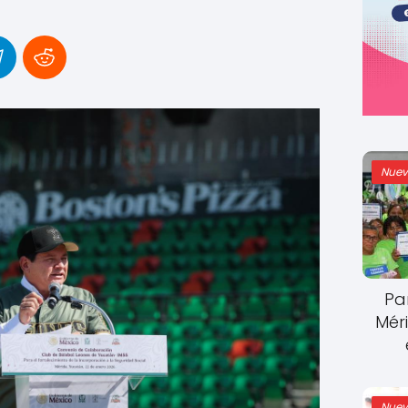
Nuev
Pa
Mér
Nuev