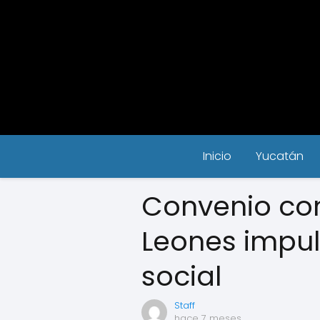
Inicio
Yucatán
Convenio con
Leones impu
social
Staff
hace 7 meses