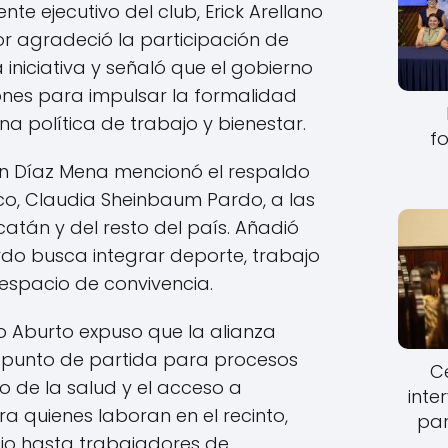
e ejecutivo del club, Erick Arellano
r agradeció la participación de
iniciativa y señaló que el gobierno
nes para impulsar la formalidad
a política de trabajo y bienestar.
fo
ín Díaz Mena mencionó el respaldo
co, Claudia Sheinbaum Pardo, a las
catán y del resto del país. Añadió
do busca integrar deporte, trabajo
espacio de convivencia.
o Aburto expuso que la alianza
 punto de partida para procesos
Ce
o de la salud y el acceso a
inte
a quienes laboran en el recinto,
par
cio hasta trabajadores de