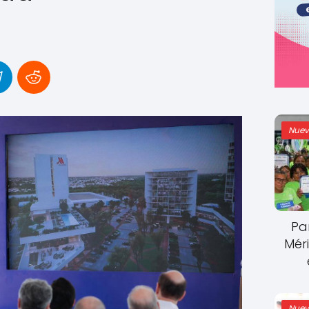
Nuev
Pa
Mér
Nuev