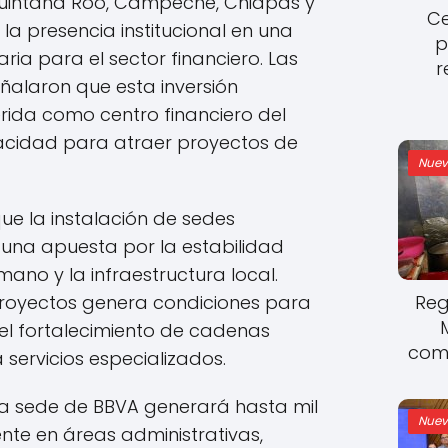
Quintana Roo, Campeche, Chiapas y
Ce
la presencia institucional en una
p
ria para el sector financiero. Las
r
ñalaron que esta inversión
rida como centro financiero del
acidad para atraer proyectos de
Nuev
e la instalación de sedes
 una apuesta por la estabilidad
ano y la infraestructura local.
 proyectos genera condiciones para
Reg
el fortalecimiento de cadenas
come
servicios especializados.
eva sede de BBVA generará hasta mil
Nuev
nte en áreas administrativas,