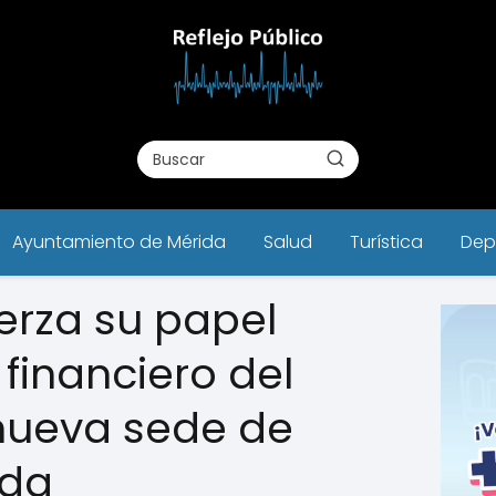
Ayuntamiento de Mérida
Salud
Turística
Dep
erza su papel
financiero del
nueva sede de
ida