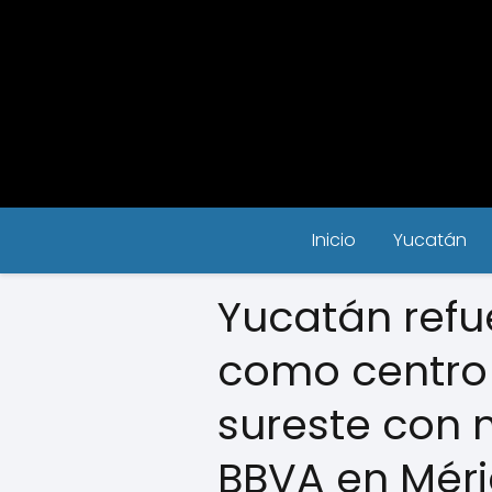
Inicio
Yucatán
Yucatán refu
como centro 
sureste con 
BBVA en Mér