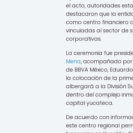
el acto, autoridades est
destacaron que la entid
como centro financiero de
vinculadas al sector de s
corporativas.
La ceremonia fue presid
Mena
, acompañado por e
de BBVA México, Eduard
la colocación de la pri
albergará a la División Su
dentro del complejo inmob
capital yucateca.
De acuerdo con informac
este centro regional per