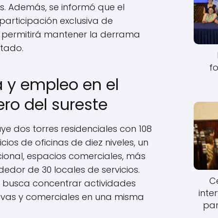
s. Además, se informó que el
participación exclusiva de
e permitirá mantener la derrama
tado.
fo
a y empleo en el
ero del sureste
uye dos torres residenciales con 108
ios de oficinas de diez niveles, un
ional, espacios comerciales, más
dedor de 30 locales de servicios.
Ce
io busca concentrar actividades
inte
tivas y comerciales en una misma
par