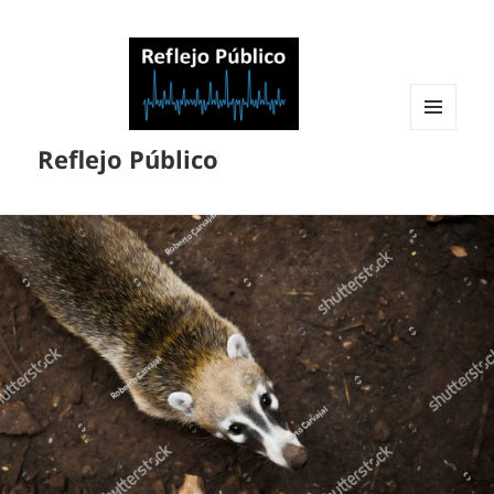
MENÚ
Reflejo Público
Y
WIDGETS