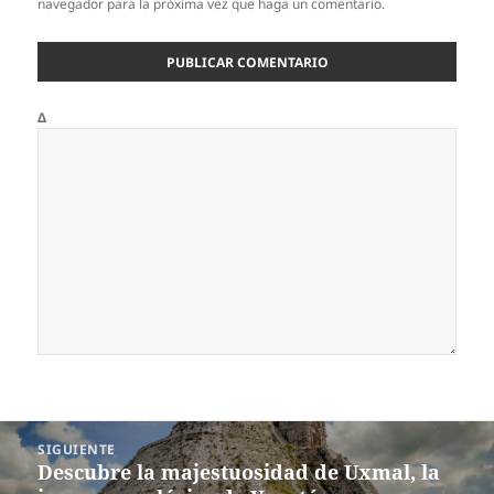
navegador para la próxima vez que haga un comentario.
Δ
Navegación
SIGUIENTE
de
Descubre la majestuosidad de Uxmal, la
Siguiente
entradas