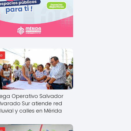
o
ega Operativo Salvador
lvarado Sur atiende red
luvial y calles en Mérida
o