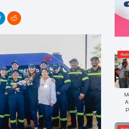
Nuev
M
A
p
Nuev