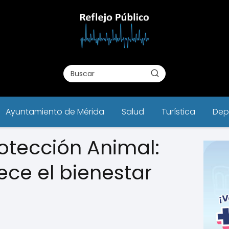
Ayuntamiento de Mérida
Salud
Turística
Dep
otección Animal:
ece el bienestar