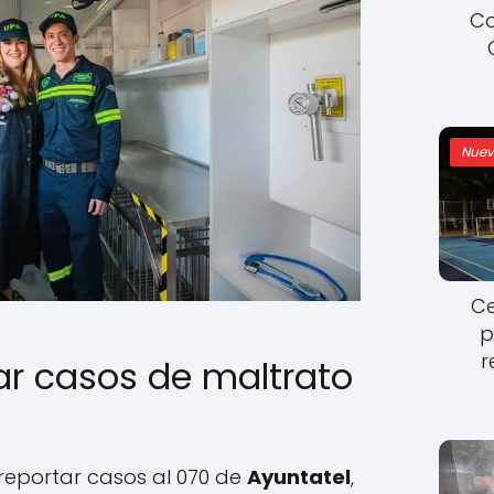
Co
Nuev
Ce
p
r
r casos de maltrato
eportar casos al 070 de
Ayuntatel
,