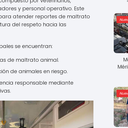
 compuesto por veterinarios,
adores y personal operativo. Este
para atender reportes de maltrato
Nuev
tura del respeto hacia las
ipales se encuentran:
M
as de maltrato animal.
Mér
ción de animales en riesgo.
nencia responsable mediante
vas.
Nuev