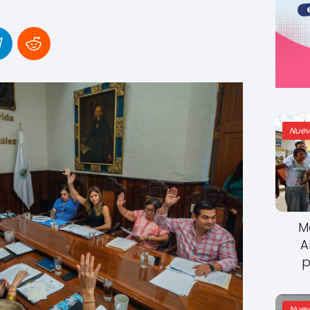
Nuev
M
A
p
Nuev