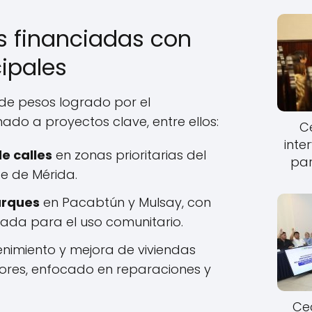
s financiadas con
ipales
 de pesos logrado por el
ado a proyectos clave, entre ellos:
Ce
inte
e calles
en zonas prioritarias del
par
te de Mérida.
arques
en Pacabtún y Mulsay, con
sada para el uso comunitario.
imiento y mejora de viviendas
res, enfocado en reparaciones y
Cec