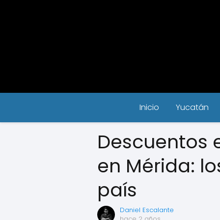
Inicio
Yucatán
Descuentos e
en Mérida: lo
país
Daniel Escalante
hace 2 años