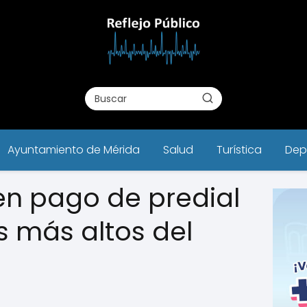
Ayuntamiento de Mérida
Salud
Turística
Dep
n pago de predial
s más altos del