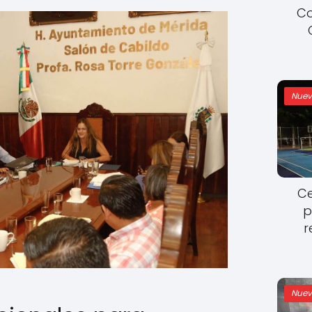
Co
Nuev
Ce
p
r
Nuev