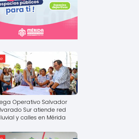
o
ega Operativo Salvador
lvarado Sur atiende red
luvial y calles en Mérida
o