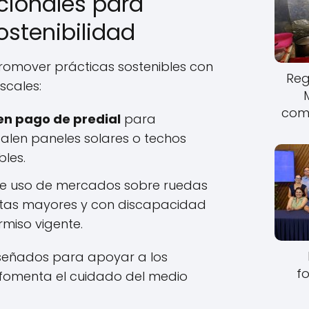
cionales para
sostenibilidad
omover prácticas sostenibles con
Reg
iscales:
come
en pago de predial
para
talen paneles solares o techos
bles.
de uso de mercados sobre ruedas
tas mayores y con discapacidad
miso vigente.
iseñados para apoyar a los
fo
fomenta el cuidado del medio