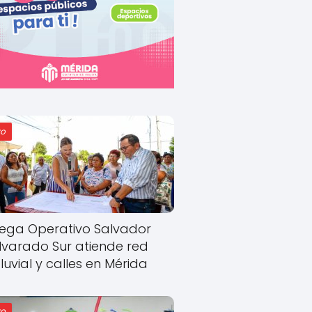
o
ega Operativo Salvador
lvarado Sur atiende red
luvial y calles en Mérida
o