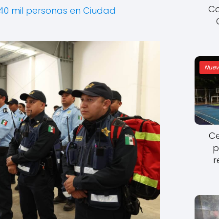
Co
40 mil personas en Ciudad
Nuev
Ce
p
r