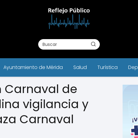
Ayuntamiento de Mérida
Salud
Turística
Dep
n Carnaval de
na vigilancia y
laza Carnaval