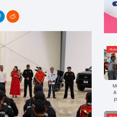
Nuev
M
A
p
Nuev