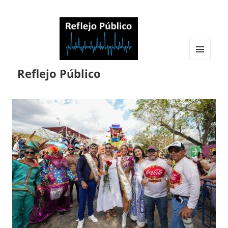
MENÚ
Reflejo Público
Y
WIDGETS