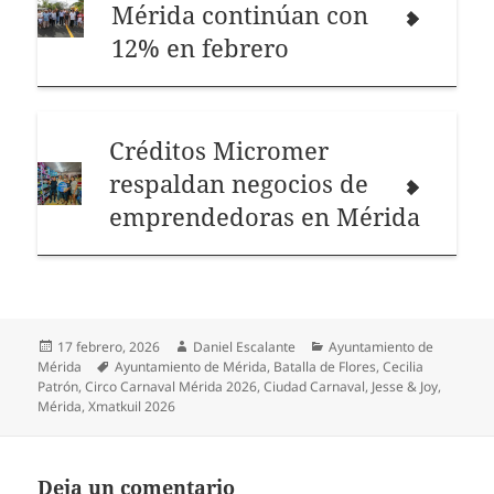
Mérida continúan con
12% en febrero
Créditos Micromer
respaldan negocios de
emprendedoras en Mérida
Publicado
Autor
Categorías
17 febrero, 2026
Daniel Escalante
Ayuntamiento de
el
Etiquetas
Mérida
Ayuntamiento de Mérida
,
Batalla de Flores
,
Cecilia
Patrón
,
Circo Carnaval Mérida 2026
,
Ciudad Carnaval
,
Jesse & Joy
,
Mérida
,
Xmatkuil 2026
Deja un comentario