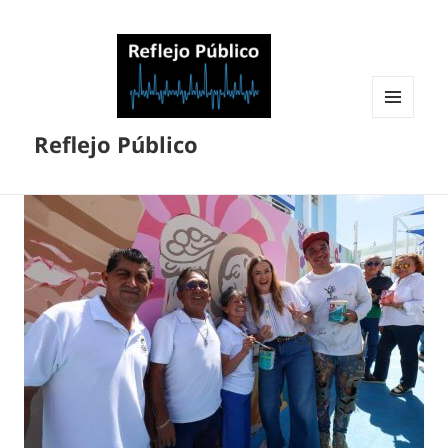
MENÚ
Reflejo Público
Y
WIDGETS