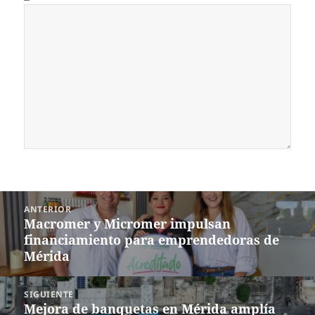
Navegación
ANTERIOR
de
Macromer y Micromer impulsan
Entrada
entradas
financiamiento para emprendedoras de
anterior:
Mérida
SIGUIENTE
Mejora de banquetas en Mérida amplía
Siguiente