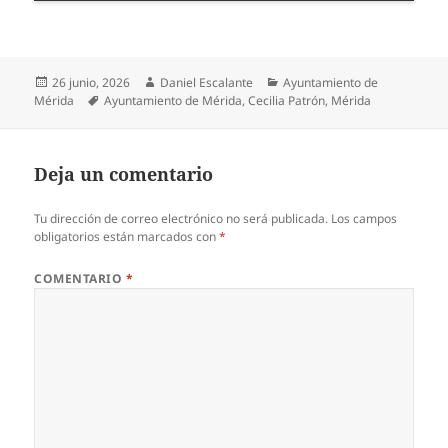
Publicado
Autor
Categorías
26 junio, 2026
Daniel Escalante
Ayuntamiento de
el
Etiquetas
Mérida
Ayuntamiento de Mérida
,
Cecilia Patrón
,
Mérida
Deja un comentario
Tu dirección de correo electrónico no será publicada.
Los campos
obligatorios están marcados con
*
COMENTARIO
*