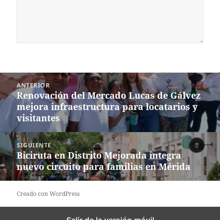
Navegación
ANTERIOR
de
Renovación del Mercado Lucas de Gálvez
Entrada
entradas
mejora infraestructura para locatarios y
anterior:
visitantes
SIGUIENTE
Biciruta en Distrito Mejorada integra
Siguiente
nuevo circuito para familias en Mérida
entrada:
Creado con WordPress