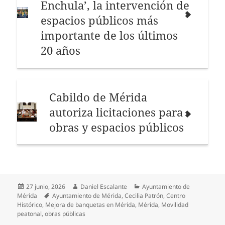
Enchula’, la intervención de
espacios públicos más
importante de los últimos
20 años
Cabildo de Mérida
autoriza licitaciones para
obras y espacios públicos
Publicado
Autor
Categorías
27 junio, 2026
Daniel Escalante
Ayuntamiento de
el
Etiquetas
Mérida
Ayuntamiento de Mérida
,
Cecilia Patrón
,
Centro
Histórico
,
Mejora de banquetas en Mérida
,
Mérida
,
Movilidad
peatonal
,
obras públicas