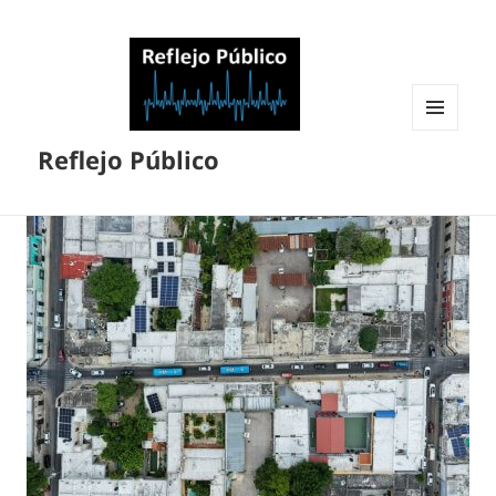
MENÚ
Reflejo Público
Y
WIDGETS