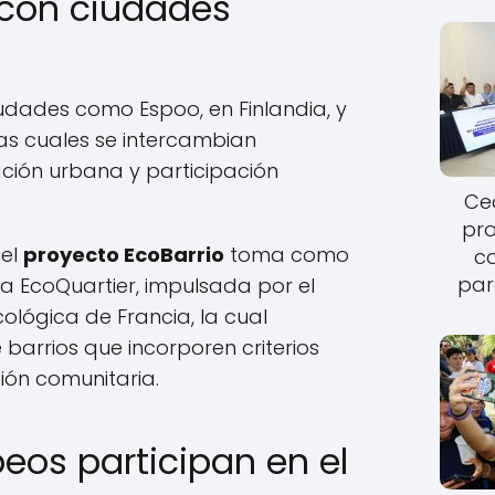
 con ciudades
iudades como Espoo, en Finlandia, y
las cuales se intercambian
ión urbana y participación
Cec
pro
 el
proyecto EcoBarrio
toma como
c
par
a EcoQuartier, impulsada por el
cológica de Francia, la cual
barrios que incorporen criterios
ión comunitaria.
eos participan en el