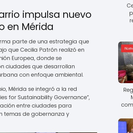
Ce
arrio impulsa nuevo
p
r
o en Mérida
rma parte de una estrategia que
Nuev
bajo que Cecilia Patrón realizó en
Unión Europea, donde se
on ciudades que desarrollan
 urbana con enfoque ambiental.
io, Mérida se integró a la red
Reg
ies for Sustainability Governance”,
come
ación entre ciudades para
en temas de gobernanza y