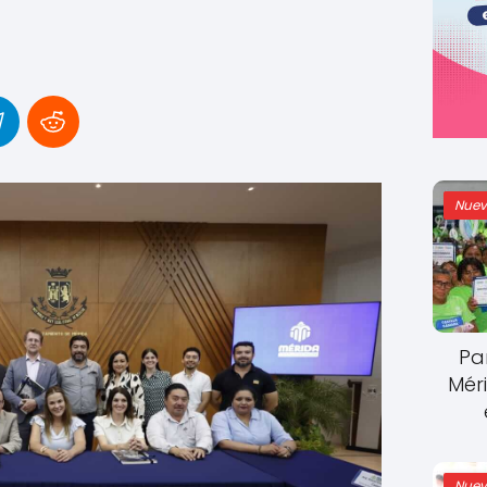
Nuev
Pa
Mér
Nuev