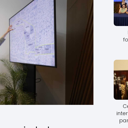
fo
Ce
inte
par