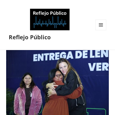
MENÚ
Reflejo Público
Y
WIDGETS