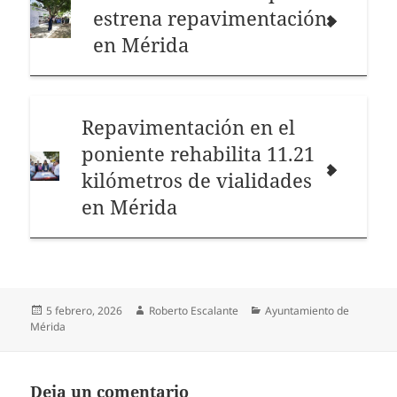
estrena repavimentación
en Mérida
Repavimentación en el
poniente rehabilita 11.21
kilómetros de vialidades
en Mérida
Publicado
Autor
Categorías
5 febrero, 2026
Roberto Escalante
Ayuntamiento de
el
Mérida
Deja un comentario