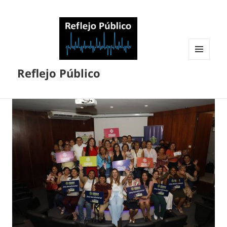
MENÚ
Reflejo Público
Y
WIDGETS