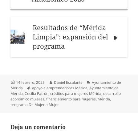
Resultados de “Mérida
Limpia”: expansión del
programa
Publicado
Autor
Categorías
14 febrero, 2025
Daniel Escalante
Ayuntamiento de
el
Etiquetas
Mérida
apoyo a emprendedoras Mérida
,
Ayuntamiento de
Mérida
,
Cecilia Patrón
,
créditos para mujeres Mérida
,
desarrollo
económico mujeres
,
financiamiento para mujeres
,
Mérida
,
programa De Mujer a Mujer
Deja un comentario