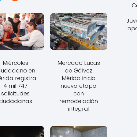
C
Juv
opo
Miércoles
Mercado Lucas
iudadano en
de Gálvez
érida registra
Mérida inicia
4 mil 747
nueva etapa
solicitudes
con
ciudadanas
remodelación
integral