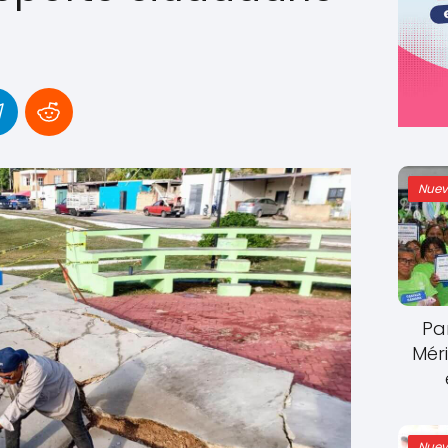
Nuev
Pa
Mér
Nuev