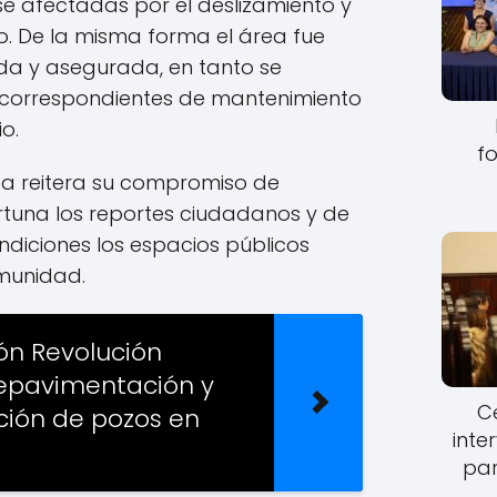
e afectadas por el deslizamiento y
 De la misma forma el área fue
 y asegurada, en tanto se
 correspondientes de mantenimiento
o.
fo
da reitera su compromiso de
tuna los reportes ciudadanos y de
diciones los espacios públicos
omunidad.
ón Revolución
repavimentación y
Ce
ción de pozos en
inte
par