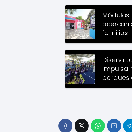
Módulos 
acercan s
familias
Diseña t
impulsa r
parques 