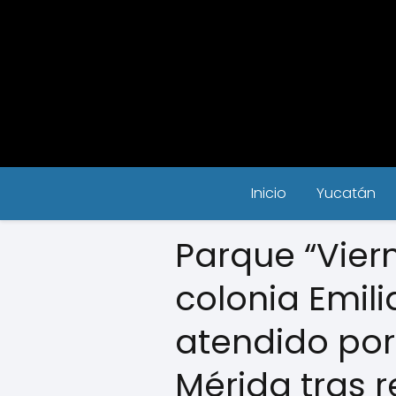
Inicio
Yucatán
Parque “Vier
colonia Emil
atendido po
Mérida tras 