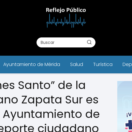
Ayuntamiento de Mérida
Salud
Turística
Dep
nes Santo” de la
iano Zapata Sur es
r Ayuntamiento de
reporte ciudadano