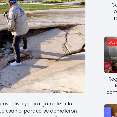
Ce
p
r
Nuev
Reg
come
eventiva y para garantizar la
ue usan el parque, se demolieron