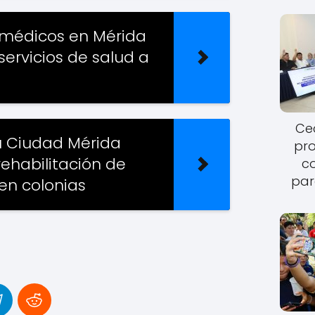
médicos en Mérida
ervicios de salud a
Cec
u Ciudad Mérida
pro
ehabilitación de
c
par
en colonias