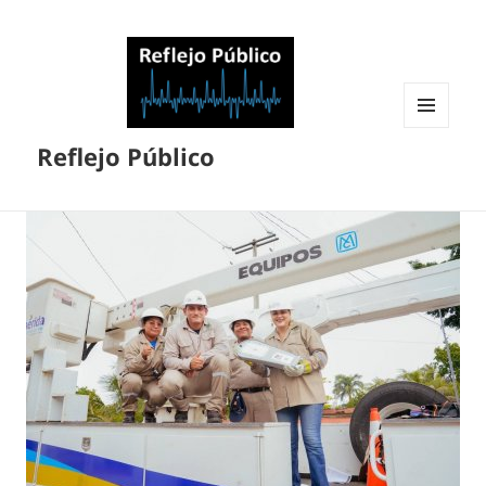
MENÚ
Reflejo Público
Y
WIDGETS