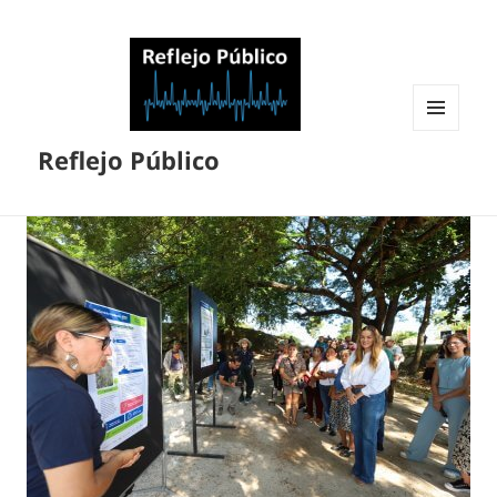
MENÚ
Reflejo Público
Y
WIDGETS