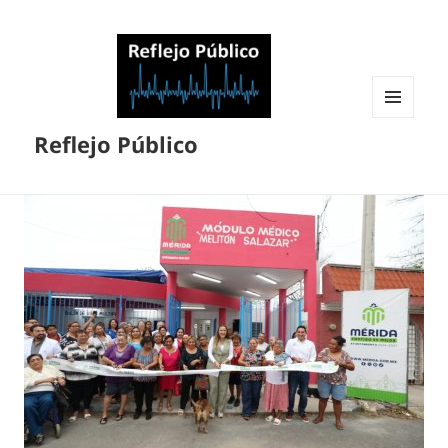
MENÚ
Reflejo Público
Y
WIDGETS