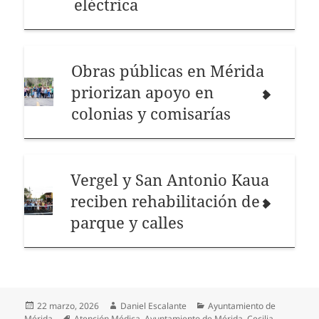
eléctrica
Obras públicas en Mérida
priorizan apoyo en
colonias y comisarías
Vergel y San Antonio Kaua
reciben rehabilitación de
parque y calles
Publicado
Autor
Categorías
22 marzo, 2026
Daniel Escalante
Ayuntamiento de
el
Etiquetas
Mérida
Atención Médica
,
Ayuntamiento de Mérida
,
Cecilia