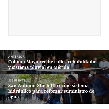
Navegación
ANTERIOR
de
Colonia Maya recibe calles rehabilitadas
Entrada
entradas
y sistema pluvial en Mérida
anterior:
SIGUIENTE
San Antonio Xluch III recibe sistema
Siguiente
hidráulico para reforzar suministro de
entrada:
agua