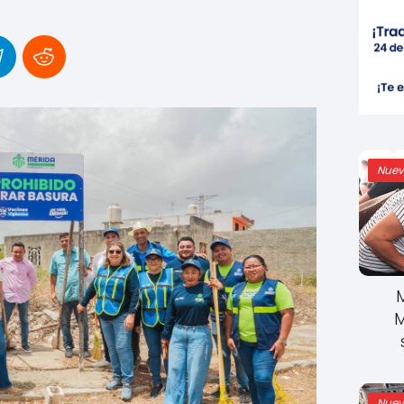
Nuev
M
Nuev