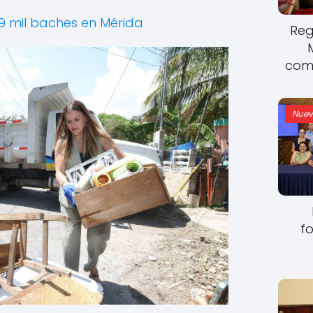
 mil baches en Mérida
Reg
come
Nuev
fo