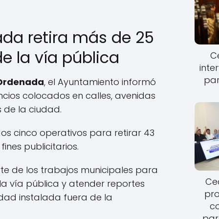
da retira más de 25
e la vía pública
Ce
inte
par
Ordenada
, el Ayuntamiento informó
nuncios colocados en calles, avenidas
 de la ciudad.
s cinco operativos para retirar 43
ines publicitarios.
te de los trabajos municipales para
Cec
la vía pública y atender reportes
pro
dad instalada fuera de la
c
par