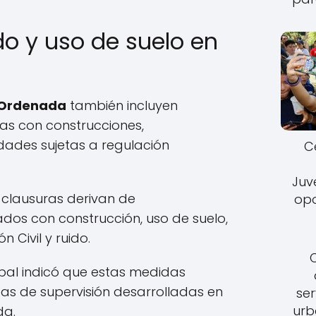
do y uso de suelo en
 Ordenada
también incluyen
das con construcciones,
idades sujetas a regulación
C
Juv
s clausuras derivan de
opo
dos con construcción, uso de suelo,
 Civil y ruido.
pal indicó que estas medidas
as de supervisión desarrolladas en
ser
urb
da.