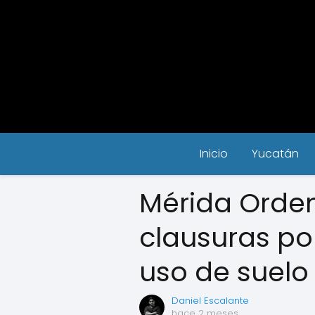
Inicio
Yucatán
Mérida Orden
clausuras po
uso de suelo
Daniel Escalante
hace 2 meses