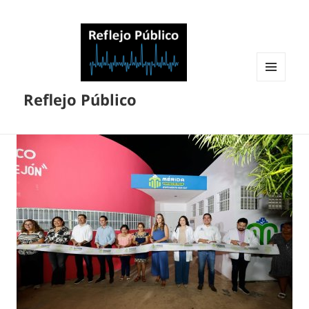
MENÚ
Reflejo Público
Y
WIDGETS