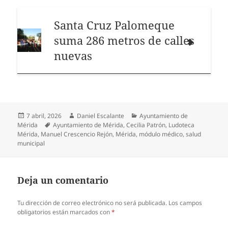
Santa Cruz Palomeque
suma 286 metros de calles
nuevas
Publicado
Autor
Categorías
7 abril, 2026
Daniel Escalante
Ayuntamiento de
el
Etiquetas
Mérida
Ayuntamiento de Mérida
,
Cecilia Patrón
,
Ludoteca
Mérida
,
Manuel Crescencio Rejón
,
Mérida
,
módulo médico
,
salud
municipal
Deja un comentario
Tu dirección de correo electrónico no será publicada.
Los campos
obligatorios están marcados con
*