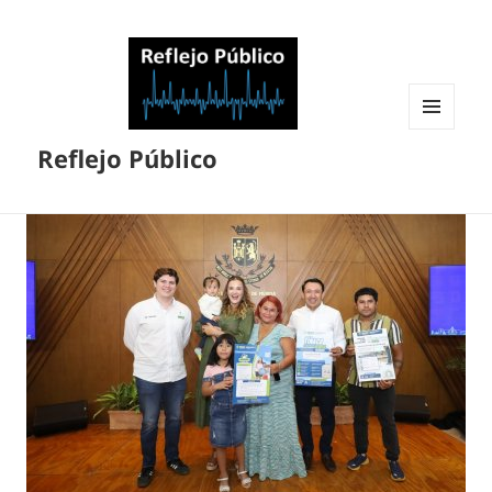
MENÚ
Reflejo Público
Y
WIDGETS