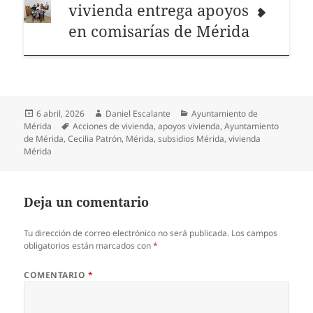
vivienda entrega apoyos
en comisarías de Mérida
Publicado
Autor
Categorías
6 abril, 2026
Daniel Escalante
Ayuntamiento de
el
Etiquetas
Mérida
Acciones de vivienda
,
apoyos vivienda
,
Ayuntamiento
de Mérida
,
Cecilia Patrón
,
Mérida
,
subsidios Mérida
,
vivienda
Mérida
Deja un comentario
Tu dirección de correo electrónico no será publicada.
Los campos
obligatorios están marcados con
*
COMENTARIO
*