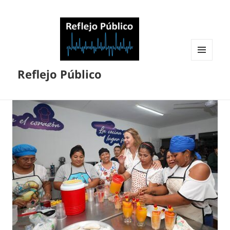
MENÚ
Reflejo Público
Y
WIDGETS