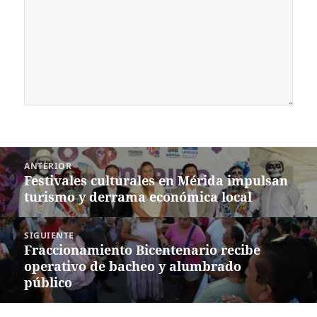
Navegación
ANTERIOR
de
Festivales culturales en Mérida impulsan
Entrada
entradas
turismo y derrama económica local
anterior:
SIGUIENTE
Fraccionamiento Bicentenario recibe
Siguiente
operativo de bacheo y alumbrado
entrada:
público