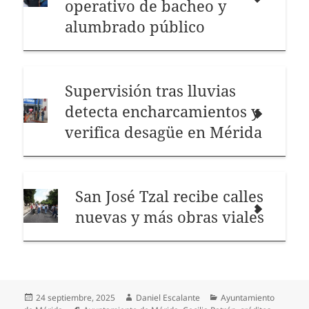
operativo de bacheo y
alumbrado público
Supervisión tras lluvias
detecta encharcamientos y
verifica desagüe en Mérida
San José Tzal recibe calles
nuevas y más obras viales
Publicado
Autor
Categorías
24 septiembre, 2025
Daniel Escalante
Ayuntamiento