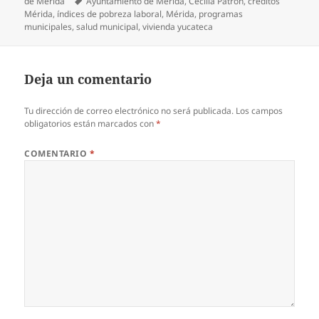
el
Etiquetas
de Mérida
Ayuntamiento de Mérida
,
Cecilia Patrón
,
créditos
Mérida
,
índices de pobreza laboral
,
Mérida
,
programas
municipales
,
salud municipal
,
vivienda yucateca
Deja un comentario
Tu dirección de correo electrónico no será publicada.
Los campos
obligatorios están marcados con
*
COMENTARIO
*