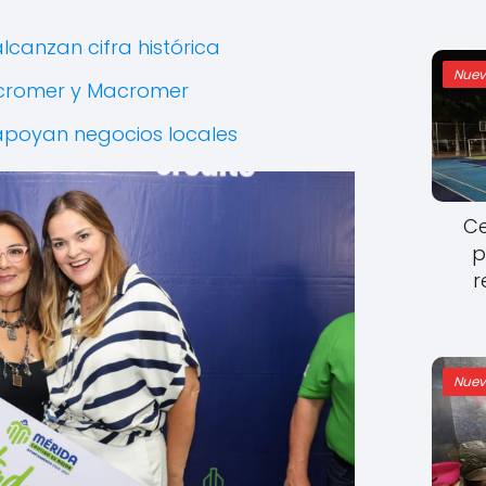
lcanzan cifra histórica
Nuev
Micromer y Macromer
apoyan negocios locales
Ce
p
r
Nuev