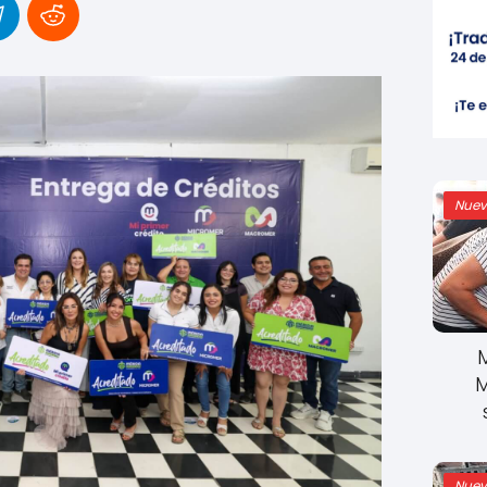
Nuev
M
Nuev