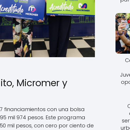
C
Juv
ito, Micromer y
opo
67 financiamientos con una bolsa
695 mil 974 pesos. Este programa
ser
0 mil pesos, con cero por ciento de
urb