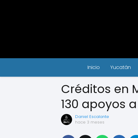
Inicio
Yucatán
Créditos en 
130 apoyos 
Daniel Escalante
hace 3 meses