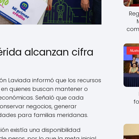
Reg
come
rida alcanzan cifra
Nuev
rón Laviada informó que los recursos
se en quienes buscan mantener o
 económicas. Señaló que cada
fo
conservar negocios, generar
idades para familias meridanas.
ción existía una disponibilidad
de pesos, por lo que la meta inicial