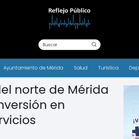
Ayuntamiento de Mérida
Salud
Turística
Dep
el norte de Mérida
nversión en
rvicios