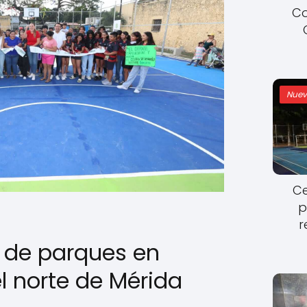
Co
Nuev
Ce
p
r
n de parques en
l norte de Mérida