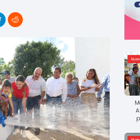
Nuev
M
A
p
Nuev