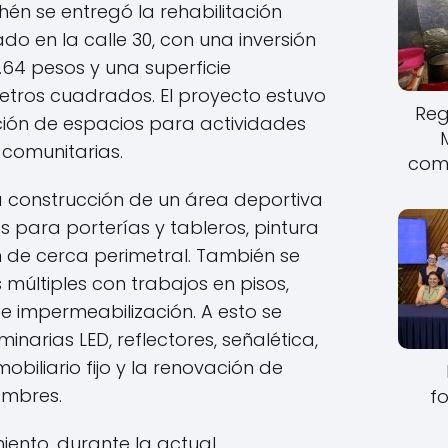
én se entregó la rehabilitación
do en la calle 30, con una inversión
.64 pesos y una superficie
 metros cuadrados. El proyecto estuvo
Reg
ción de espacios para actividades
 comunitarias.
come
la construcción de un área deportiva
s para porterías y tableros, pintura
 de cerca perimetral. También se
s múltiples con trabajos en pisos,
e impermeabilización. A esto se
inarias LED, reflectores, señalética,
biliario fijo y la renovación de
ombres.
fo
iento, durante la actual