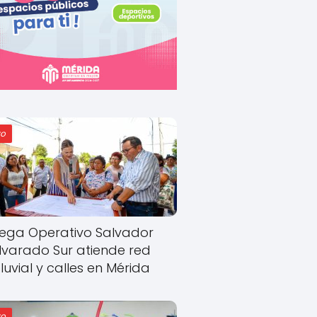
o
ega Operativo Salvador
lvarado Sur atiende red
luvial y calles en Mérida
o