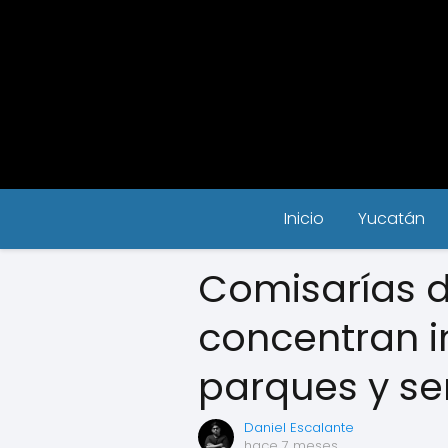
Inicio
Yucatán
Comisarías d
concentran i
parques y se
Daniel Escalante
hace 7 meses