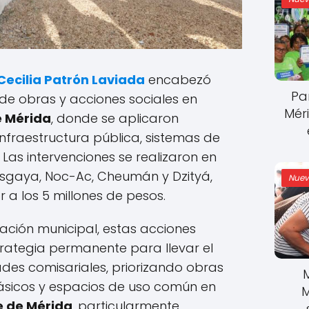
Cecilia Patrón Laviada
encabezó
Pa
de obras y acciones sociales en
Mér
e Mérida
, donde se aplicaron
infraestructura pública, sistemas de
Las intervenciones se realizaron en
sgaya, Noc-Ac, Cheumán y Dzityá,
Nuev
r a los 5 millones de pesos.
ación municipal, estas acciones
rategia permanente para llevar el
es comisariales, priorizando obras
básicos y espacios de uso común en
M
e de Mérida
, particularmente