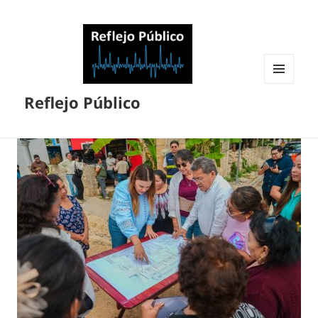
MENÚ
Reflejo Público
Y
WIDGETS