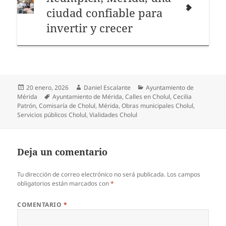
ciudad confiable para
invertir y crecer
Publicado
Autor
Categorías
20 enero, 2026
Daniel Escalante
Ayuntamiento de
el
Etiquetas
Mérida
Ayuntamiento de Mérida
,
Calles en Cholul
,
Cecilia
Patrón
,
Comisaría de Cholul
,
Mérida
,
Obras municipales Cholul
,
Servicios públicos Cholul
,
Vialidades Cholul
Deja un comentario
Tu dirección de correo electrónico no será publicada.
Los campos
obligatorios están marcados con
*
COMENTARIO
*