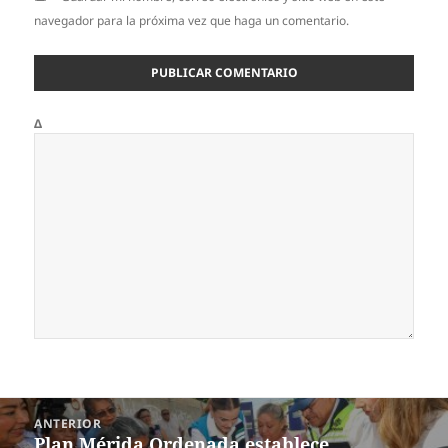
navegador para la próxima vez que haga un comentario.
Δ
Navegación
ANTERIOR
de
Plan Mérida Ordenada establece
Entrada