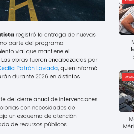
tista
registró la entrega de nuevas
mo parte del programa
M
nto vial que mantiene el
. Las obras fueron encabezadas por
Cecilia Patrón Laviada
, quien informó
arán durante 2026 en distintos
Nuev
e del cierre anual de intervenciones
olonias con necesidades de
 bajo un esquema de atención
M
do de recursos públicos.
Mér