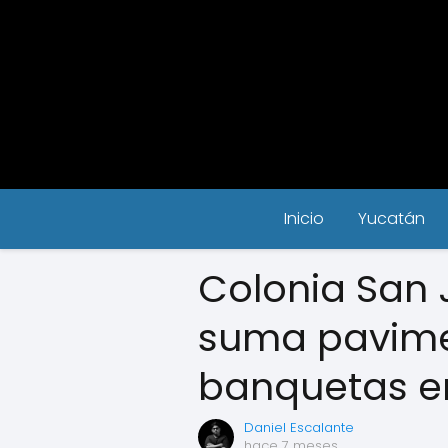
Inicio
Yucatán
Colonia San 
suma pavime
banquetas en
Daniel Escalante
hace 7 meses