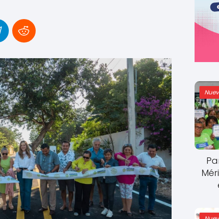
Nuev
Pa
Mér
Nuev