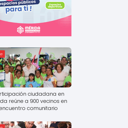
o
rticipación ciudadana en
ida reúne a 900 vecinos en
encuentro comunitario
o