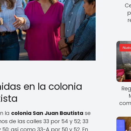
Ce
p
r
Nuev
nidas en la colonia
Reg
ista
come
en la
colonia San Juan Bautista
se
s de las calles 33 por 54 y 52; 33
y 50; así como 33-A por 50 y 52. En