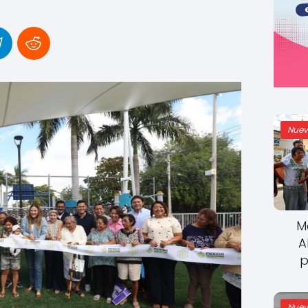
Nuev
M
A
p
Nuev