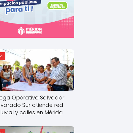
o
ega Operativo Salvador
lvarado Sur atiende red
luvial y calles en Mérida
o