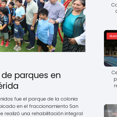
Co
Nuev
Ce
n de parques en
p
érida
r
nidos fue el parque de la colonia
bicado en el fraccionamiento San
 realizó una rehabilitación integral