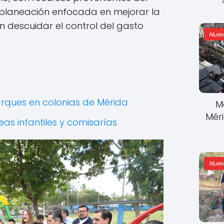
 planeación enfocada en mejorar la
n descuidar el control del gasto
Nuev
arques en colonias de Mérida
M
Mér
eas infantiles y comisarías
Nuev