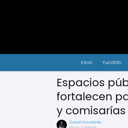
Inicio
Yucatán
Espacios púb
fortalecen p
y comisarías
Daniel Escalante
hace 7 meses