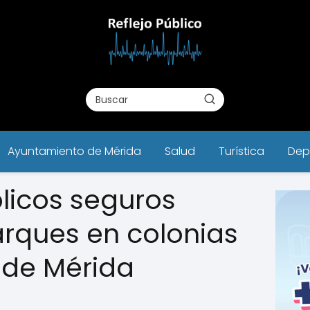
Ayuntamiento de Mérida
Salud
Turística
Dep
licos seguros
arques en colonias
 de Mérida