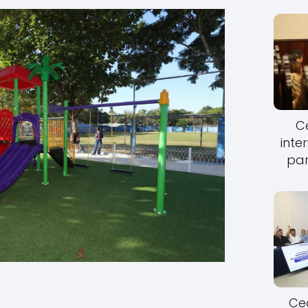
Ce
inte
par
Cec