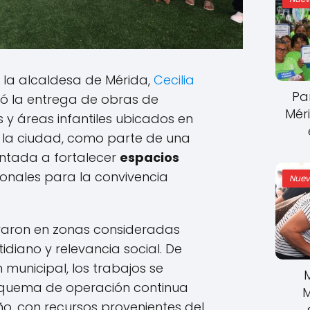
, la alcaldesa de Mérida,
Cecilia
Pa
ó la entrega de obras de
Mér
 y áreas infantiles ubicados en
e la ciudad, como parte de una
entada a fortalecer
espacios
ionales para la convivencia
Nuev
raron en zonas consideradas
tidiano y relevancia social. De
municipal, los trabajos se
squema de operación continua
M
ño, con recursos provenientes del