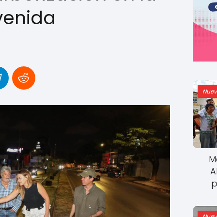
venida
Nuev
M
A
p
Nuev