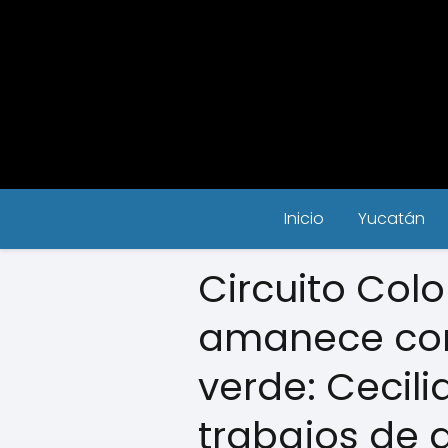
Inicio
Yucatán
Circuito Col
amanece con
verde: Cecili
trabajos de a