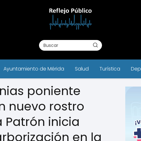
Ayuntamiento de Mérida
Salud
Turística
Dep
onias poniente
 nuevo rostro
a Patrón inicia
rborización en la