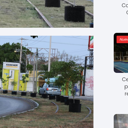
Co
Nuev
Ce
p
r