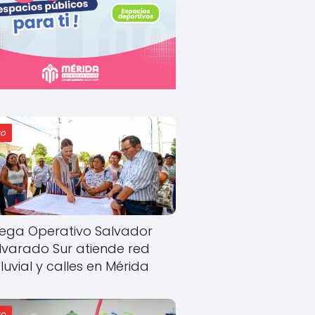
o
ega Operativo Salvador
lvarado Sur atiende red
luvial y calles en Mérida
o