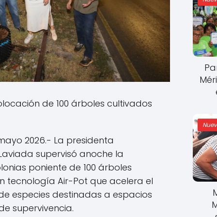
Pa
Mér
olocación de 100 árboles cultivados
Nuev
mayo 2026.- La presidenta
 Laviada supervisó anoche la
olonias poniente de 100 árboles
 tecnología Air-Pot que acelera el
 de especies destinadas a espacios
M
 de supervivencia.