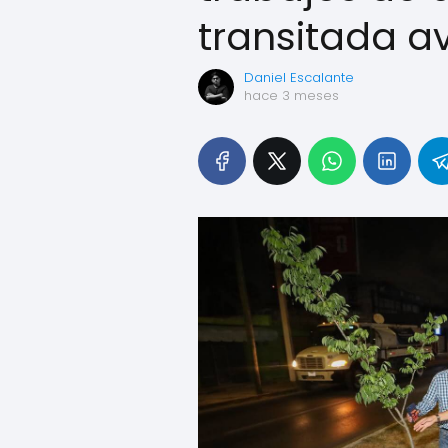
transitada a
Daniel Escalante
hace 3 meses