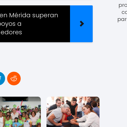
pro
c
 en Mérida superan
par
poyos a
edores