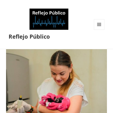
MENÚ
Reflejo Público
Y
WIDGETS