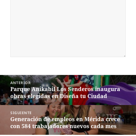
Navegación
ANTERIOR
de
Parque Anikabil Los Senderos inaugura
Entrada
entradas
obras elegidas en Diseña tu Ciudad
anterior:
SIGUIENTE
Generación de empleos en Mérida crece
Siguiente
con 584 trabajadores nuevos cada mes
entrada: