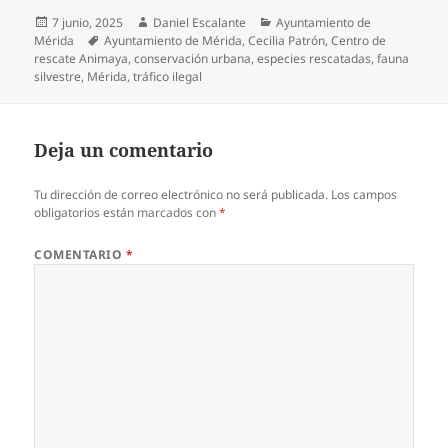
Publicado
Autor
Categorías
7 junio, 2025
Daniel Escalante
Ayuntamiento de
el
Etiquetas
Mérida
Ayuntamiento de Mérida
,
Cecilia Patrón
,
Centro de
rescate Animaya
,
conservación urbana
,
especies rescatadas
,
fauna
silvestre
,
Mérida
,
tráfico ilegal
Deja un comentario
Tu dirección de correo electrónico no será publicada.
Los campos
obligatorios están marcados con
*
COMENTARIO
*