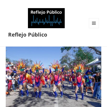
MENÚ
Reflejo Público
Y
WIDGETS