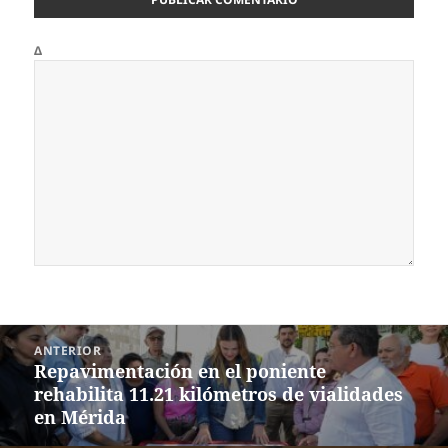
Δ
Navegación
ANTERIOR
de
Repavimentación en el poniente
Entrada
entradas
rehabilita 11.21 kilómetros de vialidades
anterior:
en Mérida