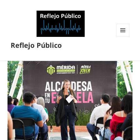
MENÚ
Reflejo Público
Y
WIDGETS