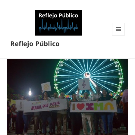
MENÚ
Reflejo Público
Y
WIDGETS