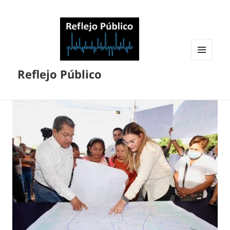
MENÚ
Reflejo Público
Y
WIDGETS