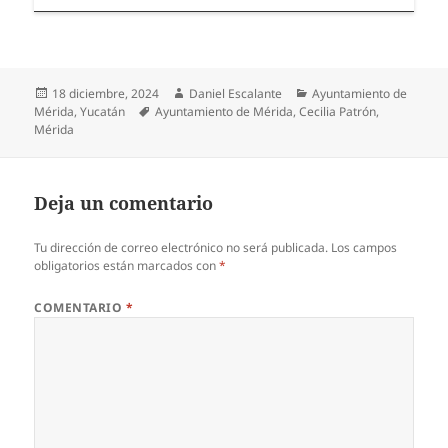
Publicado
Autor
Categorías
18 diciembre, 2024
Daniel Escalante
Ayuntamiento de
el
Etiquetas
Mérida
,
Yucatán
Ayuntamiento de Mérida
,
Cecilia Patrón
,
Mérida
Deja un comentario
Tu dirección de correo electrónico no será publicada.
Los campos
obligatorios están marcados con
*
COMENTARIO
*