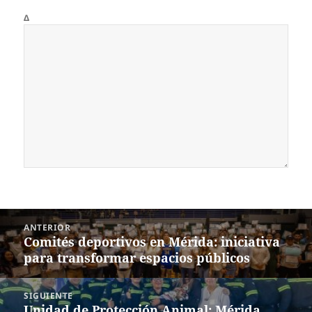
Δ
Navegación
ANTERIOR
de
Comités deportivos en Mérida: iniciativa
Entrada
entradas
para transformar espacios públicos
anterior:
SIGUIENTE
Unidad de Protección Animal: Mérida
Siguiente