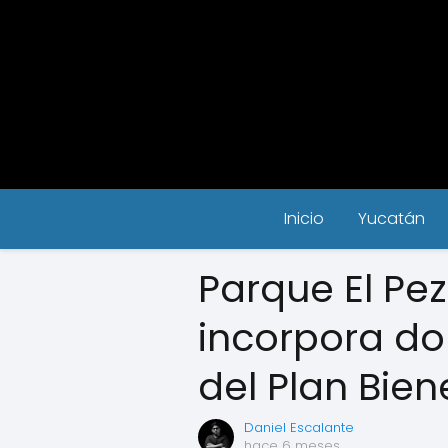
Inicio
Yucatán
Parque El Pe
incorpora d
del Plan Bie
Daniel Escalante
hace 6 meses