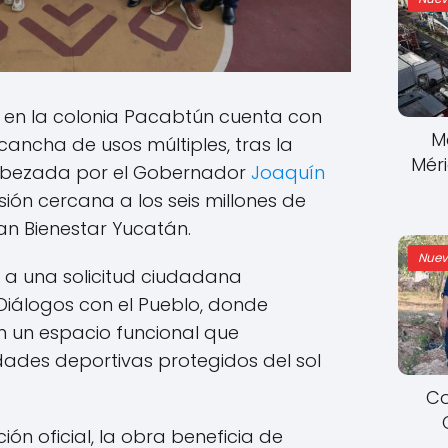
en la colonia Pacabtún cuenta con
M
ancha de usos múltiples, tras la
Mér
abezada por el Gobernador
Joaquín
rsión cercana a los seis millones de
an Bienestar Yucatán.
Nuev
 a una solicitud ciudadana
Diálogos con el Pueblo, donde
on un espacio funcional que
idades deportivas protegidos del sol
Co
ón oficial, la obra beneficia de