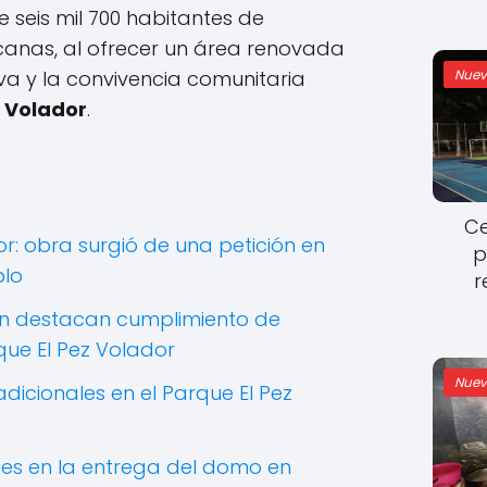
seis mil 700 habitantes de
canas, al ofrecer un área renovada
Nuev
va y la convivencia comunitaria
z Volador
.
Ce
r: obra surgió de una petición en
p
blo
r
n destacan cumplimiento de
ue El Pez Volador
Nuev
adicionales en el Parque El Pez
es en la entrega del domo en