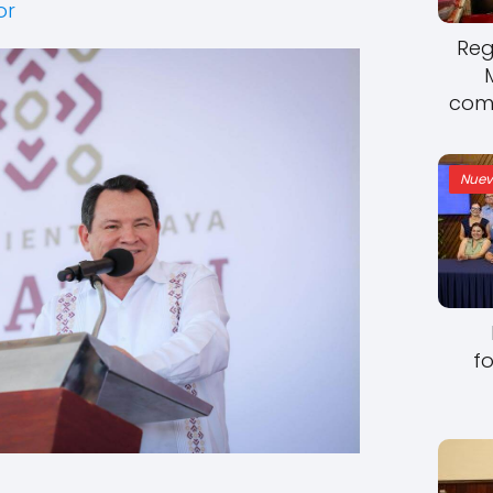
or
Reg
come
Nuev
fo