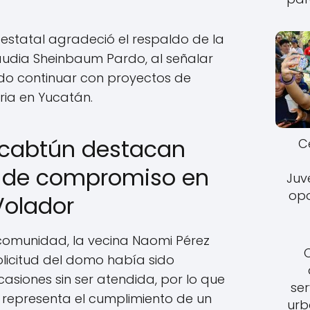
estatal agradeció el respaldo de la
audia Sheinbaum Pardo, al señalar
do continuar con proyectos de
ria en Yucatán.
acabtún destacan
C
 de compromiso en
Juv
opo
Volador
 comunidad, la vecina Naomi Pérez
licitud del domo había sido
asiones sin ser atendida, por lo que
ser
 representa el cumplimiento de un
urb