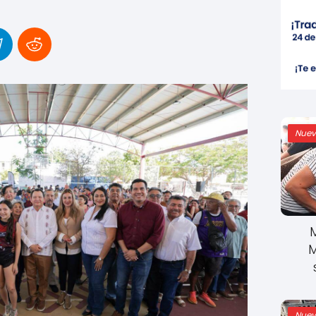
Nuev
M
Nuev