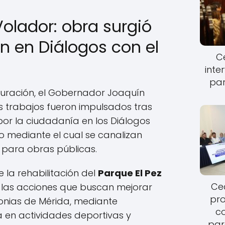
Volador: obra surgió
n en Diálogos con el
Ce
inte
par
guración, el Gobernador Joaquín
s trabajos fueron impulsados tras
or la ciudadanía en los Diálogos
o mediante el cual se canalizan
para obras públicas.
 la rehabilitación del
Parque El Pez
Cec
las acciones que buscan mejorar
pro
onias de Mérida, mediante
c
 en actividades deportivas y
par