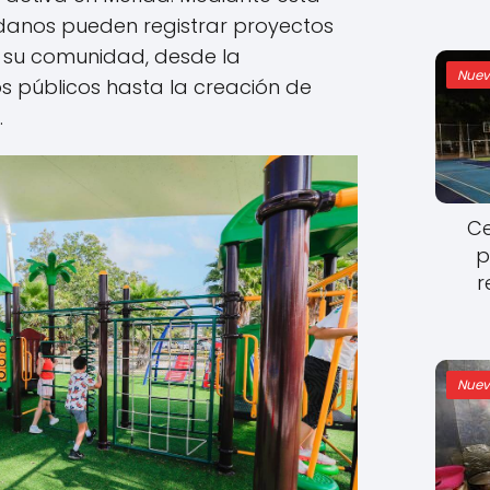
idanos pueden registrar proyectos
 su comunidad, desde la
Nuev
os públicos hasta la creación de
.
Ce
p
r
Nuev