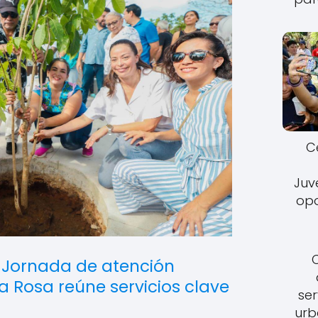
C
Juv
opo
:
Jornada de atención
 Rosa reúne servicios clave
ser
urb