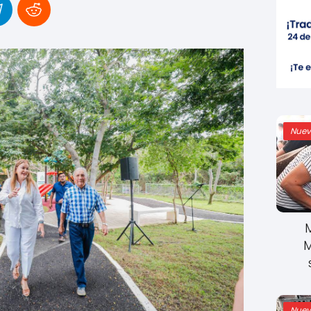
Nuev
M
Nuev