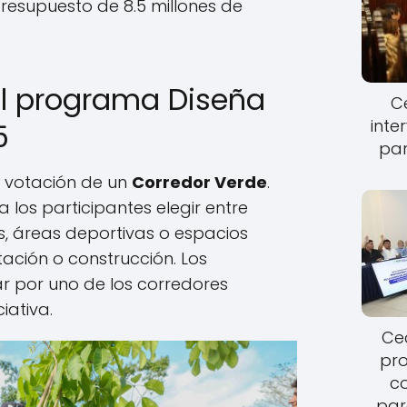
resupuesto de 8.5 millones de
l programa Diseña
Ce
inte
5
par
la votación de un
Corredor Verde
.
 los participantes elegir entre
 áreas deportivas o espacios
tación o construcción. Los
 por uno de los corredores
iativa.
Cec
pro
c
par