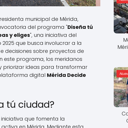
presidenta municipal de Mérida,
convocatoria del programa "
Diseña tú
eas y eliges
", una iniciativa del
M
o 2025 que busca involucrar a la
Mér
e decisiones sobre proyectos de
n este programa, los meridanos
 priorizar ideas para transformar
Nuev
 plataforma digital
Mérida Decide
a tú ciudad?
Co
iniciativa que fomenta la
 activa en Mérida. Mediante esta