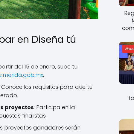
Reg
come
par en Diseña tú
Nuev
 partir del 15 de enero, sube tu
e.merida.gob.mx
.
: Conoce los requisitos para que tu
derado.
fo
es proyectos
: Participa en la
uestas finalistas.
Los proyectos ganadores serán