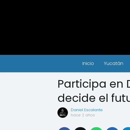
Inicio
Yucatán
Participa en 
decide el fut
Daniel Escalante
hace 2 años