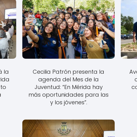
á la
Cecilia Patrón presenta la
Av
rida
agenda del Mes de la
to
Juventud: “En Mérida hay
c
a
más oportunidades para las
y los jóvenes”.