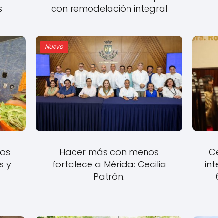
s
con remodelación integral
Nuevo
os
Hacer más con menos
Ce
s y
fortalece a Mérida: Cecilia
int
s
Patrón.