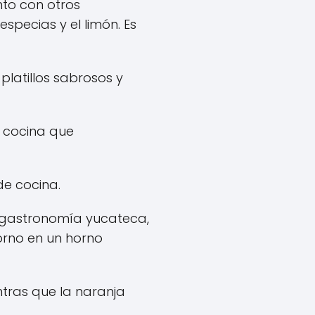
nto con otros
specias y el limón. Es
platillos sabrosos y
e cocina que
de cocina.
la gastronomía yucateca,
orno en un horno
ntras que la naranja