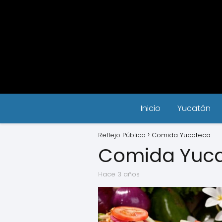
Inicio
Yucatán
Reflejo Público
Comida Yucateca
Comida Yuc
hace 3 años