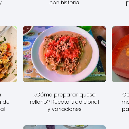
y
con historia
p
:
¿Cómo preparar queso
Co
a de
relleno? Receta tradicional
má
nal
y variaciones
pa