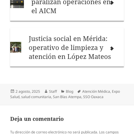
paralizan operaciones en
el AICM
Justicia social en Mérida:
operativo de limpieza y
atención en López Mateos
Publicado
Autor
Categorías
Etiquetas
2 agosto, 2025
Staff
Blog
Atención Médica
,
Expo
el
Salud
,
salud comunitaria
,
San Blas Atempa
,
SSO Oaxaca
Deja un comentario
Tu dirección de correo electrónico no será publicada.
Los campos