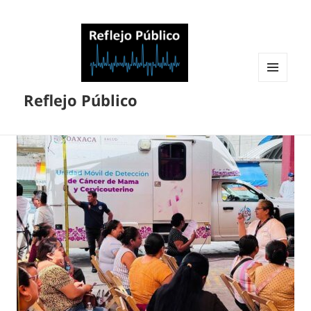
MENÚ
Reflejo Público
Y
WIDGETS