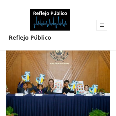
MENÚ
Reflejo Público
Y
WIDGETS