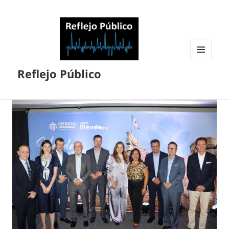
MENÚ
Reflejo Público
Y
WIDGETS