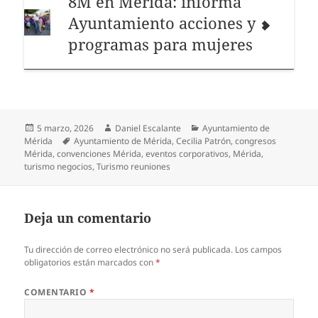
8M en Mérida: informa
Ayuntamiento acciones y
programas para mujeres
Publicado
Autor
Categorías
5 marzo, 2026
Daniel Escalante
Ayuntamiento de
el
Etiquetas
Mérida
Ayuntamiento de Mérida
,
Cecilia Patrón
,
congresos
Mérida
,
convenciones Mérida
,
eventos corporativos
,
Mérida
,
turismo negocios
,
Turismo reuniones
Deja un comentario
Tu dirección de correo electrónico no será publicada.
Los campos
obligatorios están marcados con
*
COMENTARIO
*