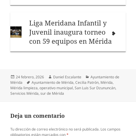
Liga Meridana Infantil y
Juvenil inaugura torneo
con 59 equipos en Mérida
Publicado
Autor
Categorías
24 febrero, 2026
Daniel Escalante
Ayuntamiento de
el
Etiquetas
Mérida
Ayuntamiento de Mérida
,
Cecilia Patrón
,
Mérida
,
Mérida limpieza
,
operativo municipal
,
San Luis Sur Dzununcán
,
Servicios Mérida
,
sur de Mérida
Deja un comentario
Tu dirección de correo electrónico no será publicada.
Los campos
obligatorios están marcados con
*