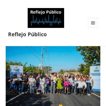
MENÚ
Reflejo Público
Y
WIDGETS