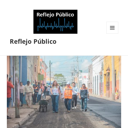
MENÚ
Reflejo Público
Y
WIDGETS