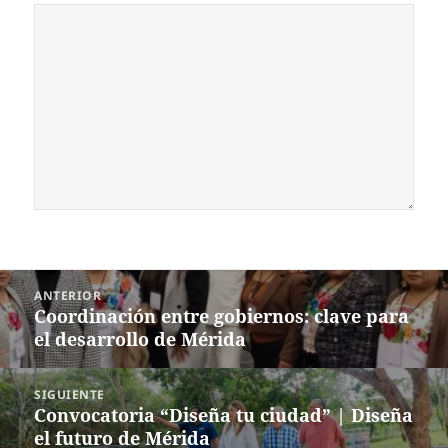
Navegación
ANTERIOR
de
Coordinación entre gobiernos: clave para
Entrada
entradas
el desarrollo de Mérida
anterior:
SIGUIENTE
Convocatoria “Diseña tu ciudad” | Diseña
Siguiente
el futuro de Mérida
entrada: