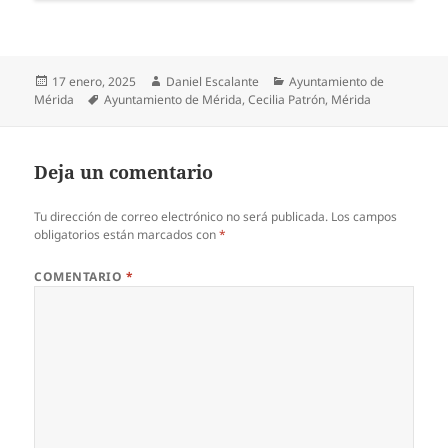
Publicado
Autor
Categorías
17 enero, 2025
Daniel Escalante
Ayuntamiento de
el
Etiquetas
Mérida
Ayuntamiento de Mérida
,
Cecilia Patrón
,
Mérida
Deja un comentario
Tu dirección de correo electrónico no será publicada.
Los campos
obligatorios están marcados con
*
COMENTARIO
*